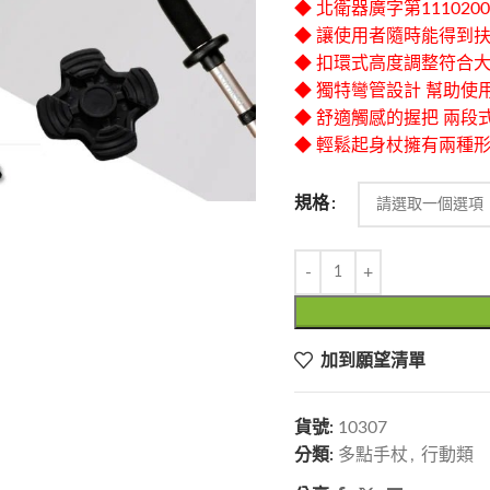
◆ 北衛器廣字第111020
◆ 讓使用者隨時能得到
◆ 扣環式高度調整符合
◆ 獨特彎管設計 幫助使
◆ 舒適觸感的握把 兩段
◆ 輕鬆起身杖擁有兩種
規格
加到願望清單
貨號:
10307
分類:
多點手杖
,
行動類