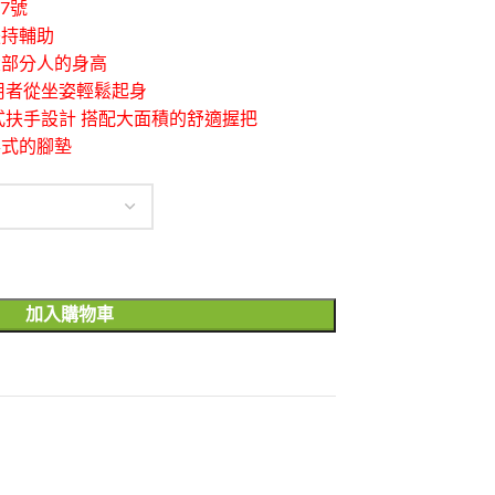
07號
扶持輔助
大部分人的身高
用者從坐姿輕鬆起身
式扶手設計 搭配大面積的舒適握把
形式的腳墊
加入購物車