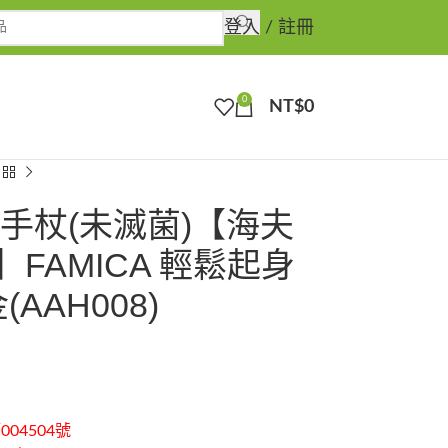
登入 / 註冊
0
NT$
0
手杖(未滅菌)【海夫
FAMICA 輕鬆起身
(AAH008)
04504號