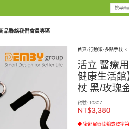
商品
聯絡我們
會員專區
首頁
行動類
多點手杖
活立 醫療用
健康生活館】
杖 黑/玫瑰金
貨號: 10307
NT$
3,380
◆ 衛部醫器陸輸壹登字第0