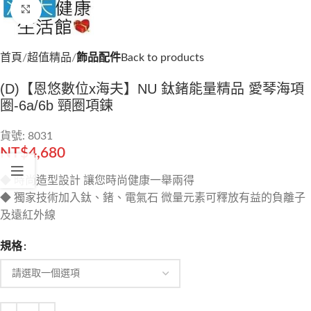
Click to enlarge
首頁
超值精品
飾品配件
Back to products
(D)【恩悠數位x海夫】NU 鈦鍺能量精品 愛琴海項
圈-6a/6b 頸圈項鍊
貨號: 8031
NT$
4,680
◆ 時尚造型設計 讓您時尚健康一舉兩得
◆ 獨家技術加入鈦、鍺、電氣石 微量元素可釋放有益的負離子
及遠紅外線
規格