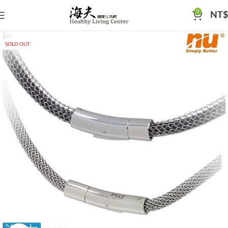
0
NT$
SOLD OUT