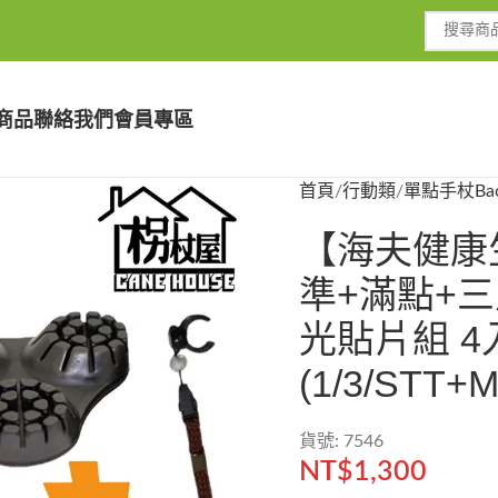
商品
聯絡我們
會員專區
首頁
行動類
單點手杖
Ba
【海夫健康
準+滿點+
光貼片組 4
(1/3/STT+
貨號: 7546
NT$
1,300