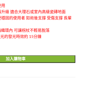
使用
再升級 適合大理石或室內高級瓷磚地面
更穩固的使用者 如術後支撐 受傷支撐 長輩
入編織環內 可讓柺杖不輕易脫落
光的發光時效約 15分鐘
加入購物車