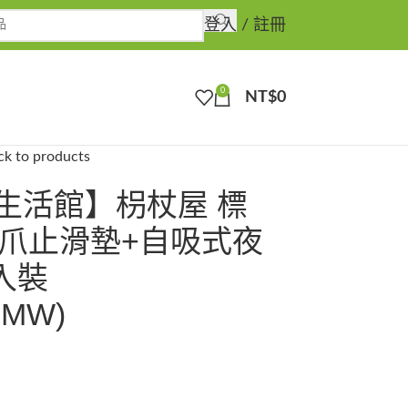
登入 / 註冊
0
NT$
0
ck to products
生活館】枴杖屋 標
三爪止滑墊+自吸式夜
入裝
MMW)