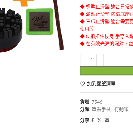
◆ 標準止滑墊 適合日常
◆ 滿點止滑墊 防滑底座
◆ 三爪止滑墊 適合需要
使用等
◆ C 扣扣住杖身 手穿
◆ 在有效光源的照射下螢
加到願望清單
貨號:
7546
分類:
單點手杖
,
行動類
分享