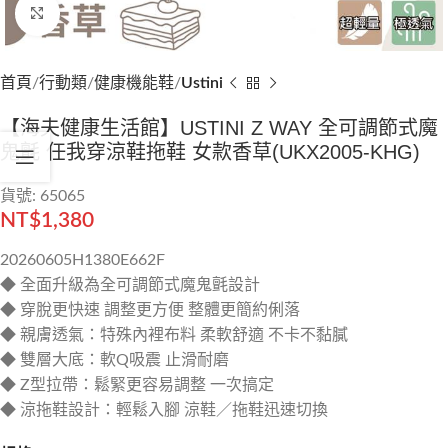
Click to enlarge
首頁
行動類
健康機能鞋
Ustini
【海夫健康生活館】USTINI Z WAY 全可調節式魔
鬼氈 任我穿涼鞋拖鞋 女款香草(UKX2005-KHG)
貨號: 65065
NT$
1,380
20260605H1380E662F
◆ 全面升級為全可調節式魔鬼氈設計
◆ 穿脫更快速 調整更方便 整體更簡約俐落
◆ 親膚透氣：特殊內裡布料 柔軟舒適 不卡不黏膩
◆ 雙層大底：軟Q吸震 止滑耐磨
◆ Z型拉帶：鬆緊更容易調整 一次搞定
◆ 涼拖鞋設計：輕鬆入腳 涼鞋／拖鞋迅速切換