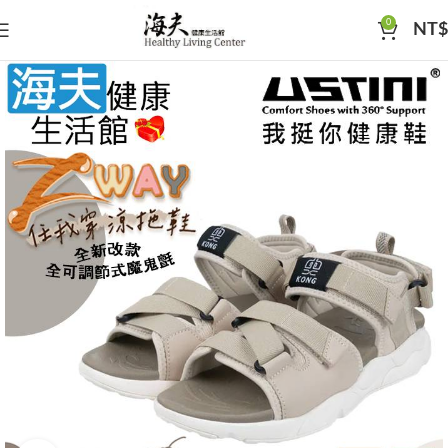
0
NT$