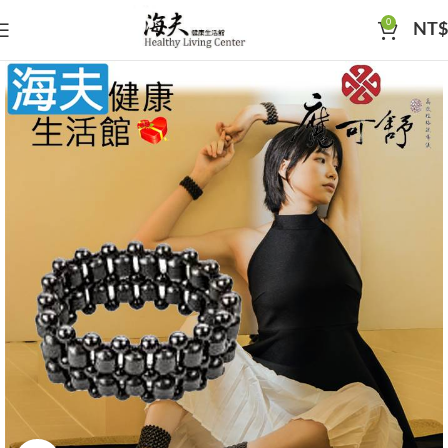
0
NT$