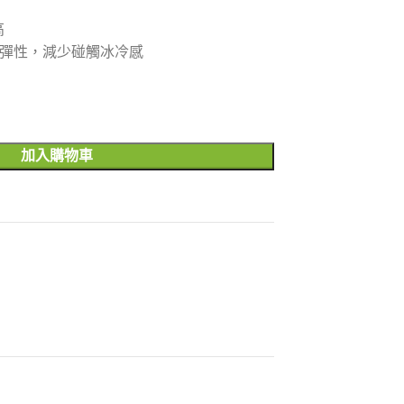
用
高
有彈性，減少碰觸冰冷感
加入購物車