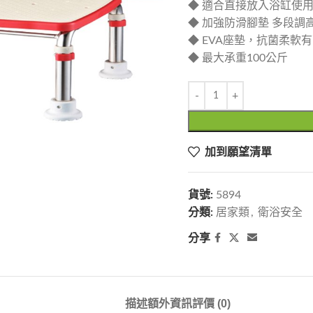
◆ 適合直接放入浴缸使
◆ 加強防滑腳墊 多段調
◆ EVA座墊，抗菌柔軟
◆ 最大承重100公斤
加到願望清單
貨號:
5894
分類:
居家類
,
衛浴安全
分享
描述
額外資訊
評價 (0)