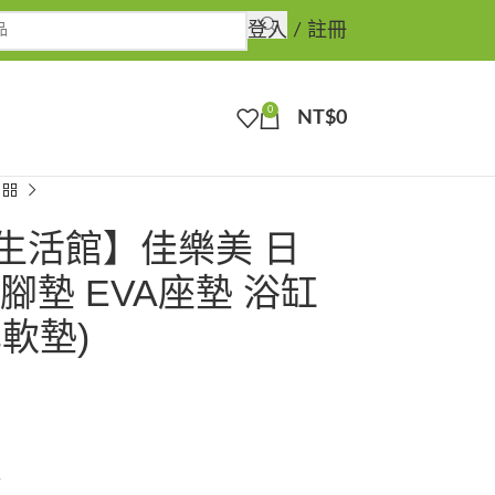
登入 / 註冊
0
NT$
0
生活館】佳樂美 日
腳墊 EVA座墊 浴缸
軟墊)
牌