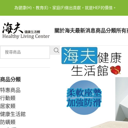
為健康(H)、教育(E)、家庭(F)做出貢獻，就是HEF的價值。
關於海夫
最新消息
商品分類
所有
商品分類
特惠商品
行動類
居家類
健康生活館
防螨類