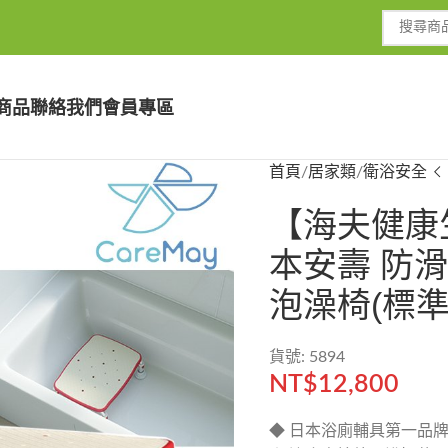
商品
聯絡我們
會員專區
首頁
居家類
衛浴安全
【海夫健康
本安壽 防滑
泡澡椅(標準
貨號: 5894
NT$
12,800
◆ 日本浴廁輔具第一品