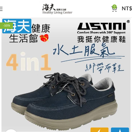
0
NT$
-10%