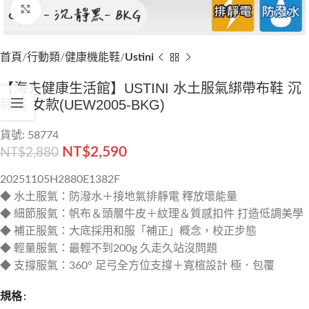
Click to enlarge
首頁
行動類
健康機能鞋
Ustini
【海夫健康生活館】USTINI 水土服氣綁帶布鞋 沉
靜黑 女款(UEW2005-BKG)
貨號: 58774
NT$
2,590
NT$
2,880
20251105H2880E1382F
◆ 水土服氣：防潑水＋接地氣排靜電 釋放壞能量
◆ 細節服氣：帆布＆頭層牛皮＋紋理＆質感扣件 打造低調美學
◆ 補正服氣：大底採用和服「補正」概念，校正步態
◆ 輕量服氣：最輕不到200g 久走久站沒問題
◆ 支撐服氣：360° 足弓全方位支撐＋寬楦設計 極．包覆
規格