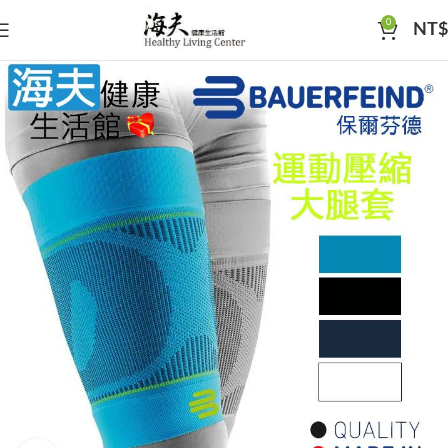
0
NT$