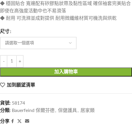
◆ 穩固貼合 寬邊配有矽膠點狀帶及黏性區域 確保袖套完美貼合
即使在高強度活動中也不易滑落
◆ 耐用 可洗滌並成對提供 耐用微纖維材質可機洗與烘乾
尺寸
加入購物車
加到願望清單
貨號:
58174
分類:
Bauerfeind 保爾芬德
,
保健護具
,
居家類
分享