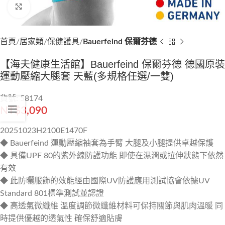
Click to enlarge
首頁
居家類
保健護具
Bauerfeind 保爾芬德
【海夫健康生活館】Bauerfeind 保爾芬德 德國原裝
運動壓縮大腿套 天藍(多規格任選/一雙)
貨號: 58174
NT$
3,090
20251023H2100E1470F
◆ Bauerfeind 運動壓縮袖套為手臂 大腿及小腿提供卓越保護
◆ 具備UPF 80的紫外線防護功能 即使在濕潤或拉伸狀態下依然
有效
◆ 此防曬服飾的效能經由國際UV防護應用測試協會依據UV
Standard 801標準測試並認證
◆ 高透氣微纖維 溫度調節微纖維材料可保持關節與肌肉溫暖 同
時提供優越的透氣性 確保舒適貼膚