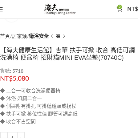
0
NT$
Click to enlarge
首頁
居家類
衛浴安全
【海夫健康生活館】杏華 扶手可掀 收合 高低可調
洗澡椅 便盆椅 招財貓MINI EVA坐墊(70740C)
貨號: 5718
NT$
5,080
◆ 二合一可收合洗澡便器椅
◆ 沐浴 如廁二合一
◆ 側邊附有掛孔 可掛蓮蓬頭或拐杖
◆ 扶手可掀 移位性佳 腳管可調高低
◆ 收合不占空間