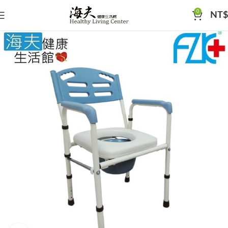
0
NT$