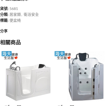
貨號:
5681
分類:
居家類
,
衛浴安全
標籤:
便盆椅
分享
相關商品