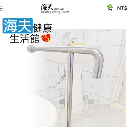
0
NT$