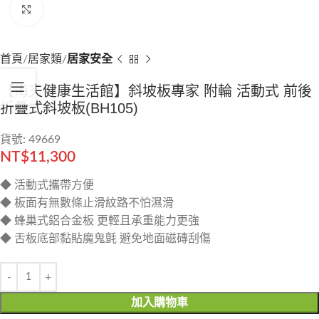
Click to enlarge
首頁
居家類
居家安全
【海夫健康生活館】斜坡板專家 附輪 活動式 前後
折疊式斜坡板(BH105)
貨號: 49669
NT$
11,300
◆ 活動式攜帶方便
◆ 板面有無數條止滑紋路不怕濕滑
◆ 蜂巢式鋁合金板 更輕且承重能力更強
◆ 舌板底部黏貼魔鬼氈 避免地面磁磚刮傷
加入購物車