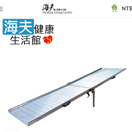
0
NT$