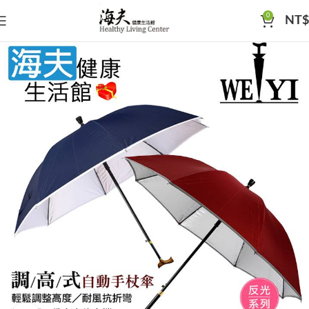
0
NT$