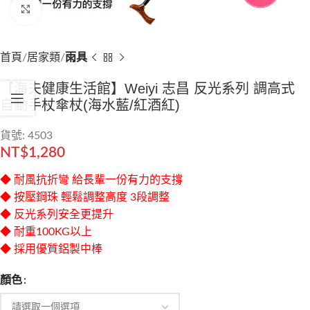
Click to enlarge
首頁
居家類
雨具
【海夫健康生活館】Weiyi 志昌 反光系列 調高式
自動手杖傘杖(海水藍/紅酒紅)
貨號: 4503
NT$
1,280
◆ 耐風抗折彎 給長輩一份有力的支撐
◆ 按壓鋼珠 輕鬆調整高度 3段調整
◆ 反光系列安全更提升
◆ 耐重100KG以上
◆ 採用優質鋁製中棒
顏色