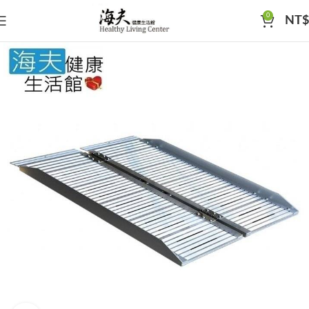
0
NT$