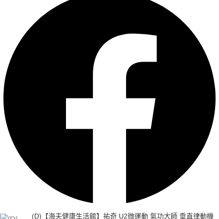
(D)【海夫健康生活館】祐奇 U2微運動 氣功大師 垂直律動機