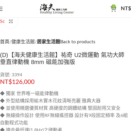
0
NT$
Sold out
Click to enlarge
首頁
健康生活館
居家生活館
Back to products
(D)【海夫健康生活館】祐奇 U2微運動 氣功大師
垂直律動機 8mm 磁能加強版
貨號: 3394
NT$
126,000
◆ 獨家 世界唯一磁能律動機
◆ 外型結構採用榆木實木花紋清晰亮麗 雅典大器
◆ 並使用精選優質材質 高硬度的鋼體結構 堅固耐用又安全
◆ 無線操作設計 使用RF無線遙控器 設計有9段固定頻率 及6組
自動程式功能
◆ 適合最低速(1.8Hz)之律動者