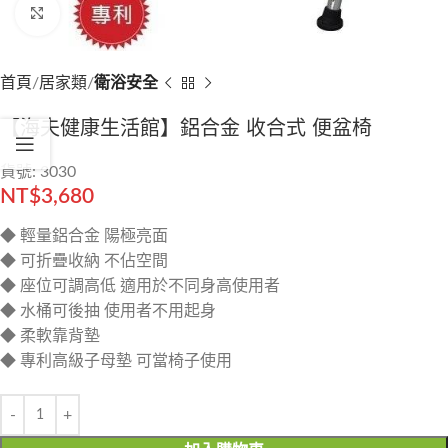
Click to enlarge
首頁
居家類
衛浴安全
【海夫健康生活館】鋁合金 收合式 便盆椅
貨號: 3030
NT$
3,680
◆ 輕量鋁合金 陽極亮面
◆ 可折疊收納 不佔空間
◆ 座位可調高低 適用於不同身高使用者
◆ 水桶可後抽 使用者不用起身
◆ 柔軟靠背墊
◆ 專利高級子母墊 可當椅子使用