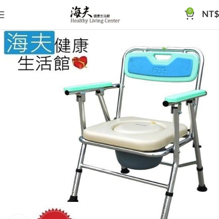
0
NT$