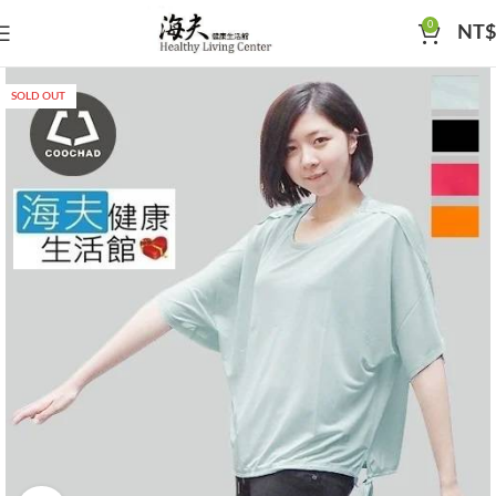
0
NT$
SOLD OUT