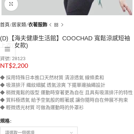
Click to enlarge
首頁
居家類
衣著服飾
(D)【海夫健康生活館】COOCHAD 寬鬆涼感短袖
上衣(女款)
貨號: 28123
NT$
2,200
◆ 採用特殊日本進口天然材質 清涼透氣 線條柔和
◆ 吸濕排汗 織紋細膩 透氣涼爽 下擺單邊抽繩設計
◆ 稍微寬鬆的版型 運動時穿著更為自在 且具有吸濕排汗的特性
◆ 質料極透氣 給予空氣般的輕著感 讓你隨時自在伸展不拘束
◆ 輕微透光材質 可做為運動時的外罩衫
規格