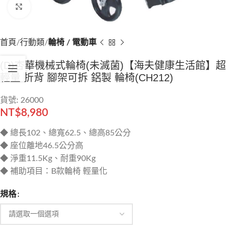
Click to enlarge
首頁
行動類
輪椅 / 電動車
(D)杏華機械式輪椅(未滅菌)【海夫健康生活館】超
輕量 折背 腳架可拆 鋁製 輪椅(CH212)
貨號: 26000
NT$
8,980
◆ 總長102、總寬62.5、總高85公分
◆ 座位離地46.5公分高
◆ 淨重11.5Kg、耐重90Kg
◆ 補助項目：B款輪椅 輕量化
規格