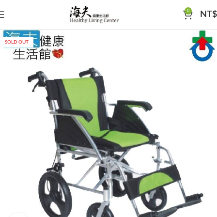
0
NT$
SOLD OUT