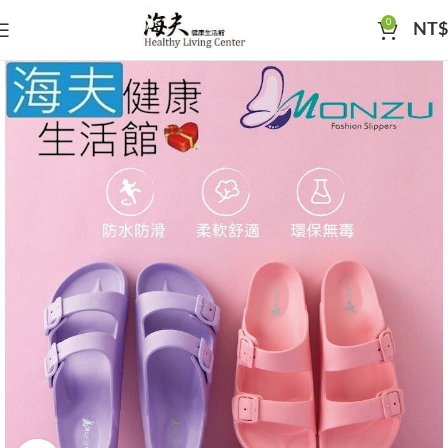
0
NT$