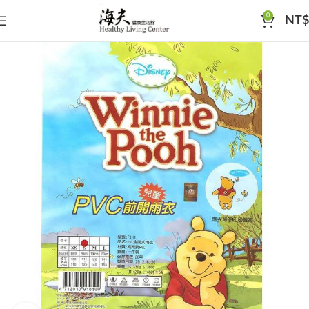
0
NT$