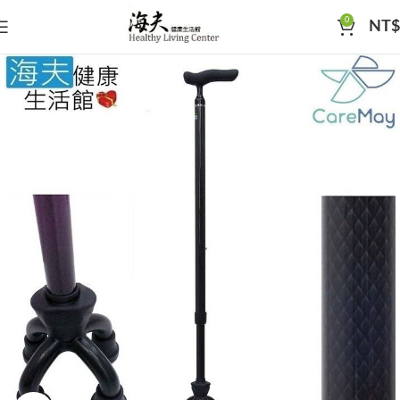
0
NT$