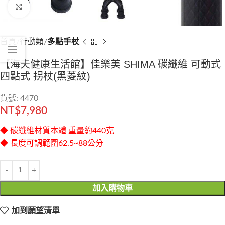
Click to enlarge
首頁
行動類
多點手杖
【海夫健康生活館】佳樂美 SHIMA 碳纖維 可動式
四點式 拐杖(黑菱紋)
貨號: 4470
NT$
7,980
◆ 碳纖維材質本體 重量約440克
◆ 長度可調範圍62.5~88公分
加入購物車
加到願望清單