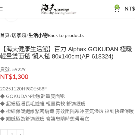
0
NT$
Click to enlarge
首頁
居家類
生活小物
Back to products
【海夫健康生活館】百力 Alphax GOKUDAN 極暖
輕量雙面毯 懶人毯 80x140cm(AP-618324)
貨號: 59229
NT$
1,300
20251120H980E588F
◆ GOKUDAN極暖輕量雙面毯
◆ 超細極暖長毛纖維 輕量柔軟 舒適親膚
◆ 極細保暖纖維緊密編織 有效阻隔寒冷空氣滲透 達到快速保暖
◆ 觸感極為舒適親膚 會讓您隨時想帶著它