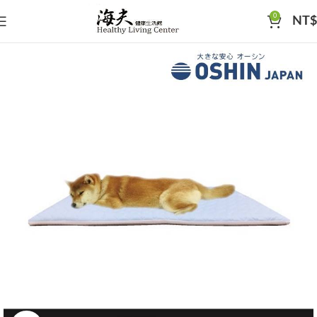
0
NT$