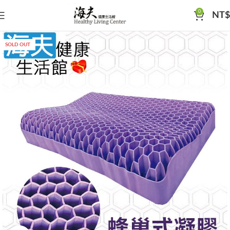
0
NT$
SOLD OUT