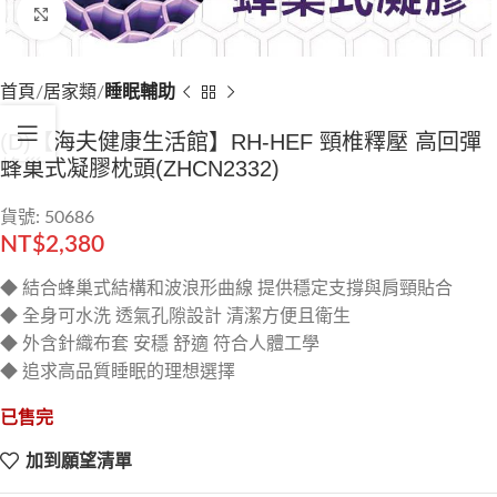
Click to enlarge
首頁
居家類
睡眠輔助
(D)【海夫健康生活館】RH-HEF 頸椎釋壓 高回彈
蜂巢式凝膠枕頭(ZHCN2332)
貨號: 50686
NT$
2,380
◆ 結合蜂巢式結構和波浪形曲線 提供穩定支撐與肩頸貼合
◆ 全身可水洗 透氣孔隙設計 清潔方便且衛生
◆ 外含針織布套 安穩 舒適 符合人體工學
◆ 追求高品質睡眠的理想選擇
已售完
加到願望清單