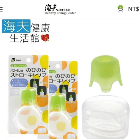
0
NT$