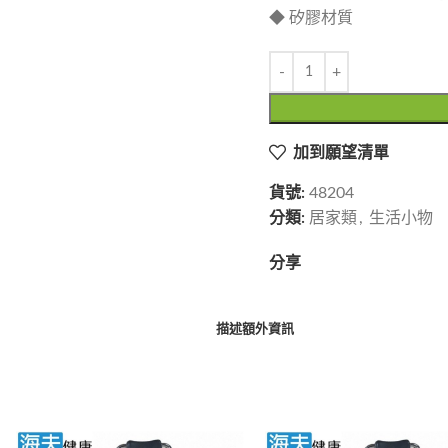
◆ 矽膠材質
加到願望清單
貨號:
48204
分類:
居家類
,
生活小物
分享
描述
額外資訊