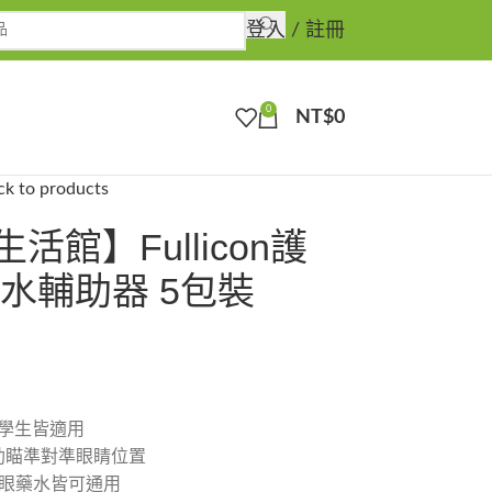
登入 / 註冊
0
NT$
0
ck to products
館】Fullicon護
水輔助器 5包裝
 學生皆適用
助瞄準對準眼睛位置
的眼藥水皆可通用