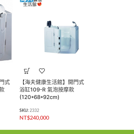
門式
【海夫健康生活館】開門式
【海夫健康生活
摩款
浴缸109-R 氣泡按摩款
口 天使浴帽
(120*68*92cm)
SKU:
2306
NT$
920
SKU:
2332
NT$
240,000