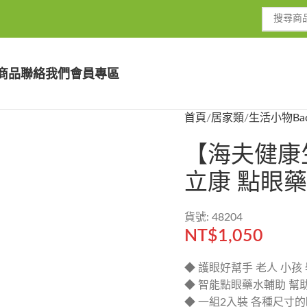
商品
聯絡我們
會員專區
首頁
居家類
生活小物
Ba
【海夫健康生活
立康 點眼藥
貨號: 48204
NT$
1,050
◆ 護眼好幫手 老人 小孩
◆ 智能點眼藥水輔助 幫
◆ 一組2入裝 各種尺寸