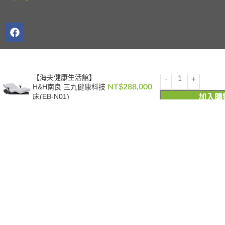
【海夫健康生活館】
H&H南良 三九健康科技
NT$
288,000
床(EB-N01)
加入購