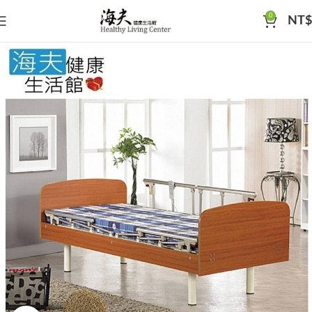
0
NT$