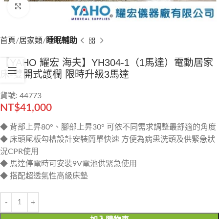
Click to enlarge
首頁
居家類
睡眠輔助
【YAHO 耀宏 海夫】YH304-1（1馬達）電動居家
床-雙開式護欄 限時升級3馬達
貨號: 44773
NT$
41,000
◆ 背部上昇80°、腳部上昇30° 可依不同需求調整最舒適的角度
◆ 床頭尾板勾槽設計安裝簡單快速 方便為病患洗頭及供緊急狀
況CPR使用
◆ 馬達停電時可安裝9V電池供緊急使用
◆ 搭配超透氣性高級床墊