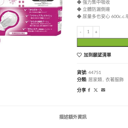
◆ 強力集中吸收
◆ 立體防漏側邊
◆ 尿量多也安心 600c.c.
加到願望清單
貨號:
44751
分類:
居家類
,
衣著服飾
分享
描述
額外資訊