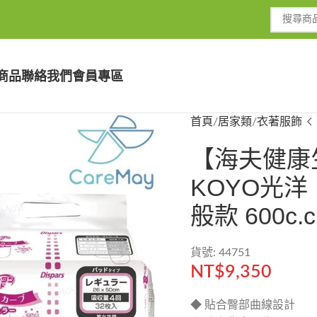
商品
聯絡我們
會員專區
首頁
居家類
衣著服飾
【海夫健康
KOYO光洋
般款 600c.c
貨號: 44751
NT$
9,350
◆ 貼合臀部曲線設計