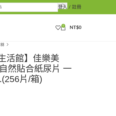
登入 / 註冊
0
NT$
0
生活館】佳樂美
 自然貼合紙尿片 一
.(256片/箱)