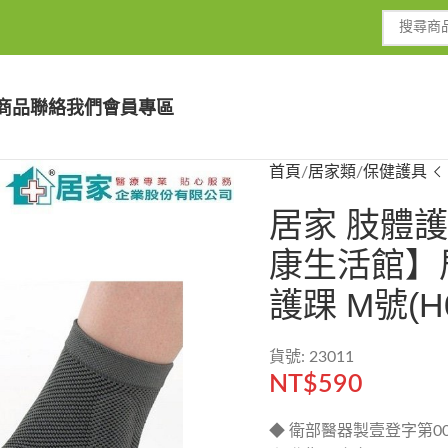
商品
聯絡我們
會員專區
首頁
居家類
保健護具
居家 肢體護
康生活館】
護踝 M號(H0
貨號: 23011
NT$
590
◆ 衛部醫器製壹登字第00