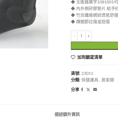
◆ 北衛器廣字10810019
◆ 內外側矽膠墊片 給予
◆ 竹炭纖維網狀透氣舒
◆ 踝關節拉傷或扭傷
加到願望清單
貨號:
23011
分類:
保健護具
,
居家類
分享
描述
額外資訊