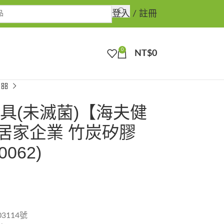
登入 / 註冊
0
NT$
0
具(未滅菌)【海夫健
居家企業 竹炭矽膠
062)
3114號