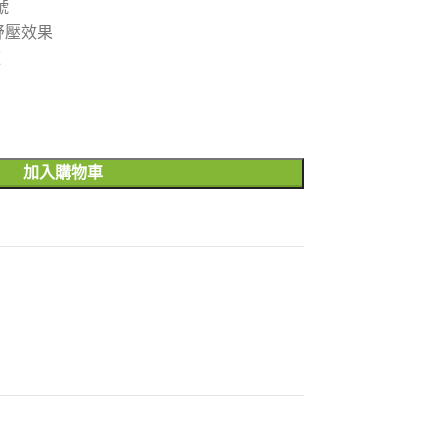
號
紓壓效果
適
加入購物車