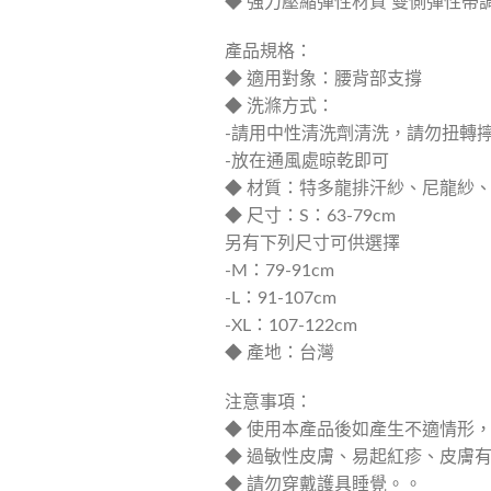
◆ 強力壓縮彈性材質 雙側彈性帶
產品規格：
◆ 適用對象：腰背部支撐
◆ 洗滌方式：
-請用中性清洗劑清洗，請勿扭轉
-放在通風處晾乾即可
◆ 材質：特多龍排汗紗、尼龍紗
◆ 尺寸：S：63-79cm
另有下列尺寸可供選擇
-M：79-91cm
-L：91-107cm
-XL：107-122cm
◆ 產地：台灣
注意事項：
◆ 使用本產品後如產生不適情形
◆ 過敏性皮膚、易起紅疹、皮膚
◆ 請勿穿戴護具睡覺。。