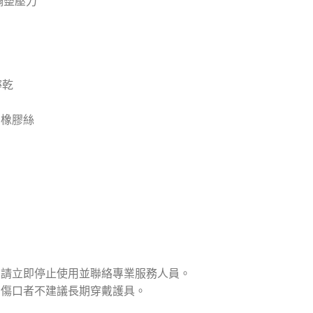
調整壓力
擰乾
、橡膠絲
，請立即停止使用並聯絡專業服務人員。
有傷口者不建議長期穿戴護具。