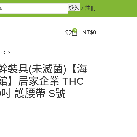
登入 / 註冊
0
NT$
0
幹裝具(未滅菌)【海
館】居家企業 THC
0吋 護腰帶 S號