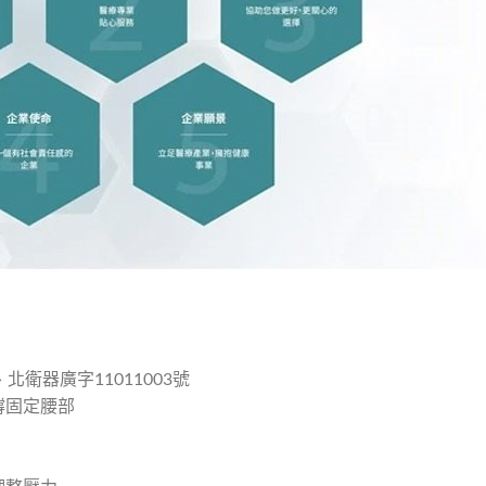
北衛器廣字11011003號
撐固定腰部