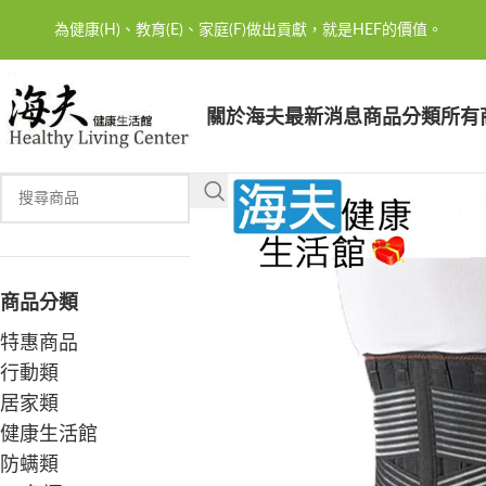
為健康(H)、教育(E)、家庭(F)做出貢獻，就是HEF的價值。
關於海夫
最新消息
商品分類
所有
商品分類
特惠商品
行動類
居家類
健康生活館
防螨類