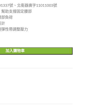
337號、北衛器廣字11011003號
 幫助支撐固定腰部
腰部負荷
設計
側彈性帶調整壓力
加入購物車