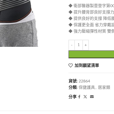
◆ 衛部醫器製壹登字第001
◆ 提升腰背部良好支撐力
◆ 提供良好的支撐 降低
◆ 保護更全面 省力穿戴
◆ 強力壓縮彈性材質 雙
加到願望清單
貨號:
22864
分類:
保健護具
,
居家類
分享