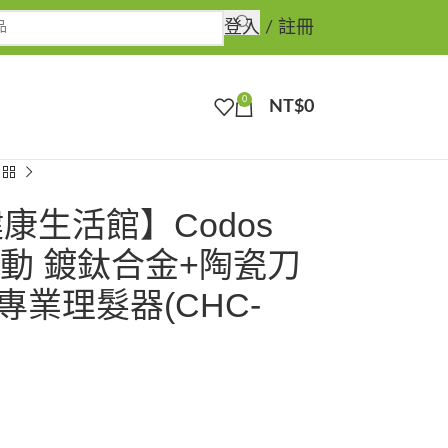
登入 / 註冊
0
NT$
0
健康生活館】Codos
震動 鍍鈦合金+陶瓷刀
 專業理髮器(CHC-