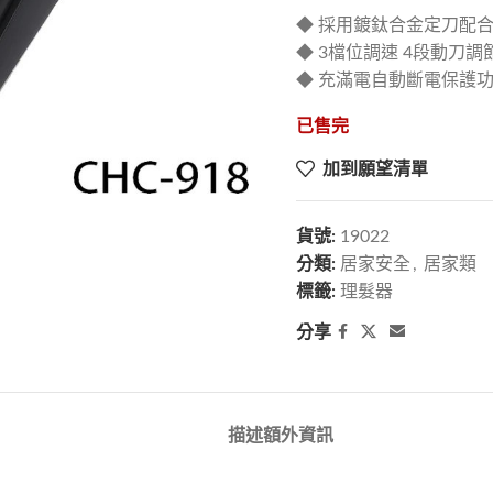
◆ 採用鍍鈦合金定刀配合
◆ 3檔位調速 4段動刀調
◆ 充滿電自動斷電保護
已售完
加到願望清單
貨號:
19022
分類:
居家安全
,
居家類
標籤:
理髮器
分享
描述
額外資訊