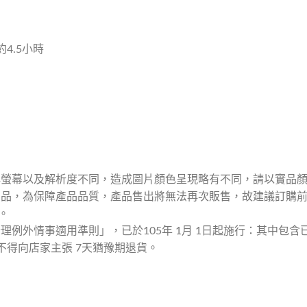
4.5小時
牌螢幕以及解析度不同，造成圖片顏色呈現略有不同，請以實品
用品，為保障產品品質，產品售出將無法再次販售，故建議訂購
。
理例外情事適用準則」，已於105年 1月 1日起施行：其中包
不得向店家主張 7天猶豫期退貨。