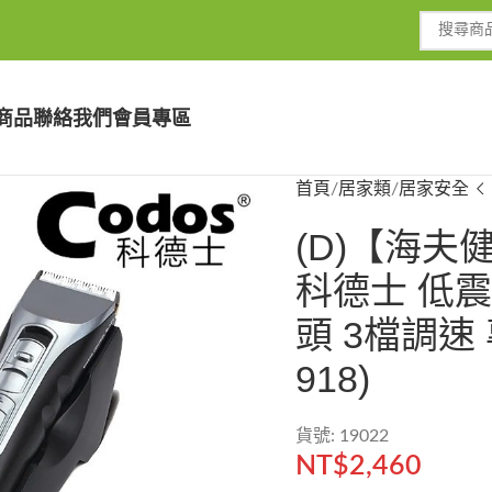
商品
聯絡我們
會員專區
首頁
居家類
居家安全
(D)【海夫
科德士 低
頭 3檔調速
918)
貨號: 19022
NT$
2,460