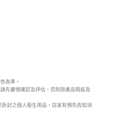
顏色為準。
前請先審慎確認及評估，否則除產品瑕疵及
含已拆封之個人衛生用品，店家有預先告知消