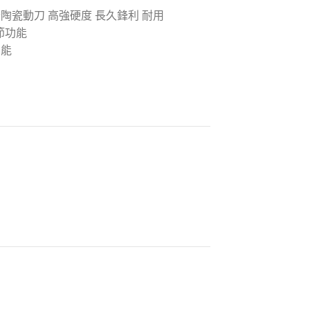
陶瓷動刀 高強硬度 長久鋒利 耐用
節功能
功能