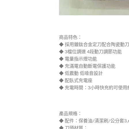
商品特色：
◆ 採用鍍鈦合金定刀配合陶瓷動刀
◆ 3檔位調速 4段動刀調節功能
◆ 電量指示燈功能
◆ 充滿電自動斷電保護功能
◆ 低震動 低噪音設計
◆ 配臥式充電座
◆ 充電時間：3小時快充約可使用約
產品規格：
◆ 配件：保養油/清潔刷/公分套3,
◆ 刀頭材質：