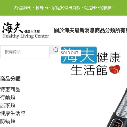
為健康(H)、教育(E)、家庭(F)做出貢獻，就是HEF的價值。
關於海夫
最新消息
商品分類
所有
SOLD OUT
商品分類
特惠商品
行動類
居家類
健康生活館
防螨類