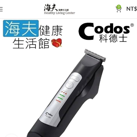
0
NT$