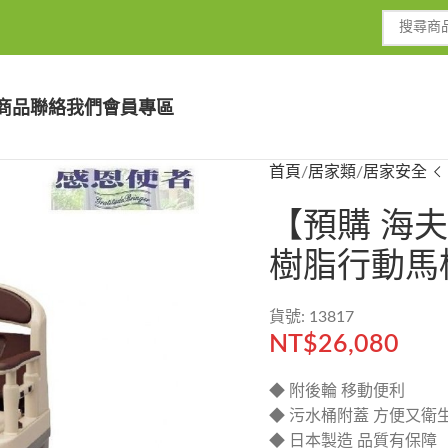
商品
聯絡我們
會員專區
首頁
居家類
居家安全
【預購 海
樹脂行動馬桶
貨號: 13817
NT$
26,080
◆ 附後輪 移動便利
◆ 污水桶附蓋 方便又衛
◆ 日本製造 品質有保障