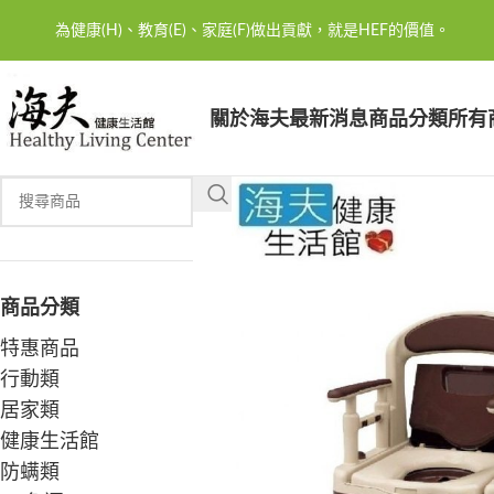
為健康(H)、教育(E)、家庭(F)做出貢獻，就是HEF的價值。
關於海夫
最新消息
商品分類
所有
商品分類
特惠商品
行動類
居家類
健康生活館
防螨類