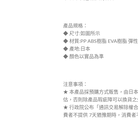
產品規格：
◆ 尺寸:如圖所示
◆ 材質:PP ABS樹脂 EVA樹脂 彈
◆ 產地:日本
◆ 顏色以實品為準
注意事項：
★ 本產品採預購方式販售，由日
估，否則除產品瑕疵障可以換貨之
★ 行政院公布「通訊交易解除權合
費者不提供 7天猶豫期時，消費者