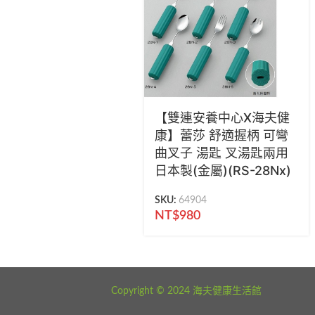
【雙連安養中心X海夫健
康】蕾莎 舒適握柄 可彎
曲叉子 湯匙 叉湯匙兩用
日本製(金屬)(RS-28Nx)
SKU:
64904
NT$
980
海夫健康生活館 新北市永和區中正路441號
Copyright © 2024 海夫健康生活館