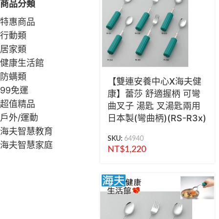
商品分類
特惠商品
行動類
居家類
健康生活館
防螨類
【雙連安養中心X海夫健
99免運
康】蕾莎 舒適握柄 可彎
超值精品
曲叉子 湯匙 叉湯匙兩用
戶外/運動
日本製(彎曲柄)(RS-R3x)
海夫智慧教育
SKU:
64940
海夫智慧家庭
NT$
1,220