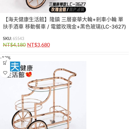
【海夫健康生活館】隆鎮 三層豪華大輪+剎車小輪 單
扶手酒車 移動餐車 / 電鍍玫瑰金+黑色玻璃(LC-3627)
SKU:
65543
NT$
4,180
NT$
3,680
-12%